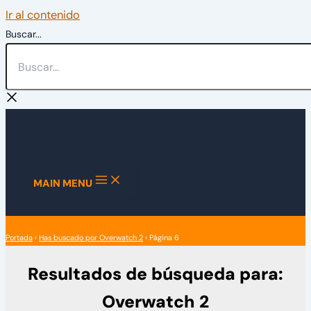
Ir al contenido
Buscar...
MAIN MENU
Portada
›
Has buscado por Overwatch 2
›
Página 6
Resultados de búsqueda para:
Overwatch 2