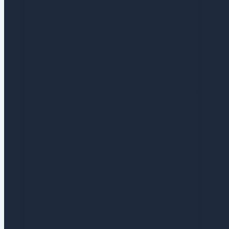
GUÍA DE NIOH 3
GUÍA DE HYTALE
GUÍA DE ANIMAL CROSSING NEW HORIZONS
GUÍA DE HOLLOW KNIGHT SILKSONG
GUÍA DE BLACK MYTH WUKONG
GUÍA DE CLAIR OBSCUR EXPEDITION 33