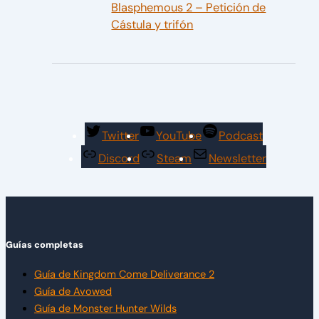
Blasphemous 2 – Petición de
Cástula y trifón
Twitter
YouTube
Podcast
Discord
Steam
Newsletter
Guías completas
Guía de Kingdom Come Deliverance 2
Guía de Avowed
Guía de Monster Hunter Wilds