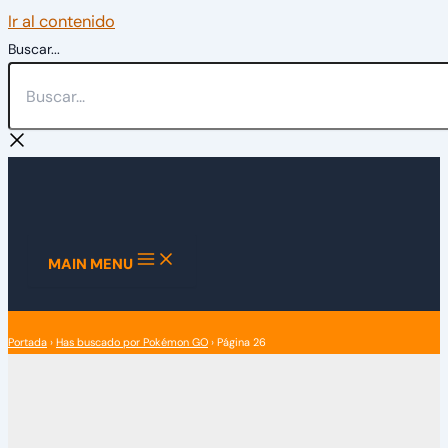
Ir al contenido
Buscar...
MAIN MENU
Portada
›
Has buscado por Pokémon GO
›
Página 26