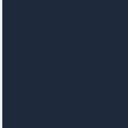
GUÍA DE NIOH 3
GUÍA DE HYTALE
GUÍA DE ANIMAL CROSSING NEW HORIZONS
GUÍA DE HOLLOW KNIGHT SILKSONG
GUÍA DE BLACK MYTH WUKONG
GUÍA DE CLAIR OBSCUR EXPEDITION 33