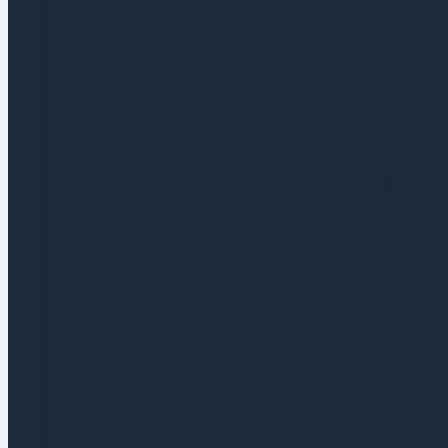
GUÍA DE NIOH 3
GUÍA DE HYTALE
GUÍA DE ANIMAL CROSSING NEW HORIZONS
GUÍA DE HOLLOW KNIGHT SILKSONG
GUÍA DE BLACK MYTH WUKONG
GUÍA DE CLAIR OBSCUR EXPEDITION 33