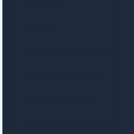
GUÍA DE NIOH 3
GUÍA DE HYTALE
GUÍA DE ANIMAL CROSSING NEW HORIZONS
GUÍA DE HOLLOW KNIGHT SILKSONG
GUÍA DE BLACK MYTH WUKONG
GUÍA DE CLAIR OBSCUR EXPEDITION 33